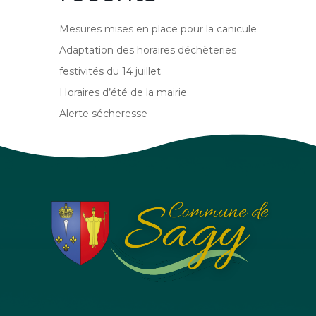
Mesures mises en place pour la canicule
Adaptation des horaires déchèteries
festivités du 14 juillet
Horaires d’été de la mairie
Alerte sécheresse