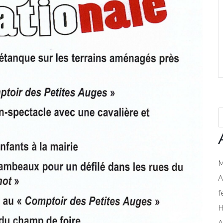
M
A
f
H