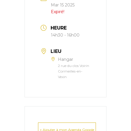
Mar 15 2025
Expiré!
HEURE
14h30 - 16h00
LIEU
Hangar
2 rue du clos Voirin
Cormeilles-en-
Vexin
+ Ajouter à mon Agenda Google