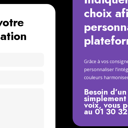
choix af
votre
personna
ation
platefo
Grâce à vos consigne
personnaliser l’inté
couleurs harmoniser 
Besoin d’un
simplement 
voix, vous 
au 01 30 3