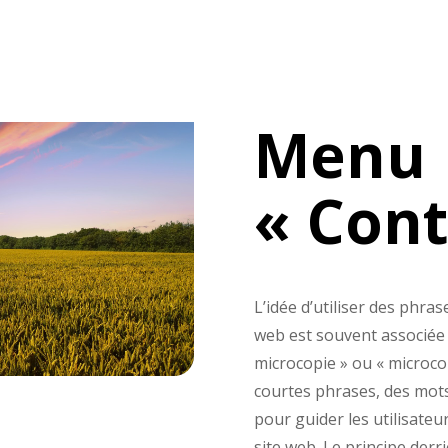
Menu
« Cont
L’idée d’utiliser des phra
web est souvent associée
microcopie » ou « microcop
courtes phrases, des mots
pour guider les utilisateu
site web.
Le principe derr